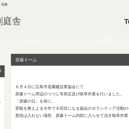
・造園
創庭舎
T
ギャラリー
スタッフ
会社概要
原爆ドーム
覧
６月４日に広島市造園建設業協会にて
原爆ドーム周辺のつつじ等剪定及び除草作業を行いました。
「原爆の日」を前に、
ン
景観を整えよる今年で８回目になる協会のボランティア活動の
普段は入れない場所、原爆ドーム内部に入らせて頂き除草作業