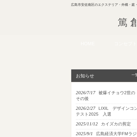
広島市安佐南区のエクステリア・外構・庭
篤 
HOME
コンセプト
一
お知らせ
2026/7/17
被爆イチョウ2世の
その後
2026/2/27
LIXIL デザインコ
テスト2025 入選
2025/11/12
カイズカの剪定
2025/9/1
広島経済大学FMラジ